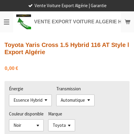
Vente Voiture Export Algérie | Garantie
Passer
au
contenu
VENTE EXPORT VOITURE ALGERIE HORS
principal
Toyota Yaris Cross 1.5 Hybrid 116 AT Style l
Export Algérie
0,00 €
Énergie
Transmission
Couleur disponible
Marque