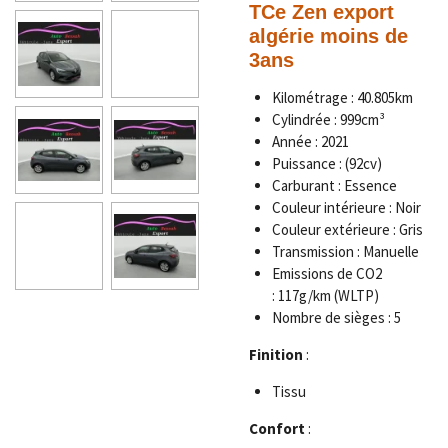
TCe Zen export
algérie moins de
3ans
Kilométrage :
40.805km
Cylindrée :
999cm³
Année :
2021
Puissance :
(92cv)
Carburant :
Essence
Couleur intérieure :
Noir
Couleur extérieure :
Gris
Transmission :
Manuelle
Emissions de CO2
:
117g/km (WLTP)
Nombre de sièges :
5
Finition
:
Tissu
Confort
: