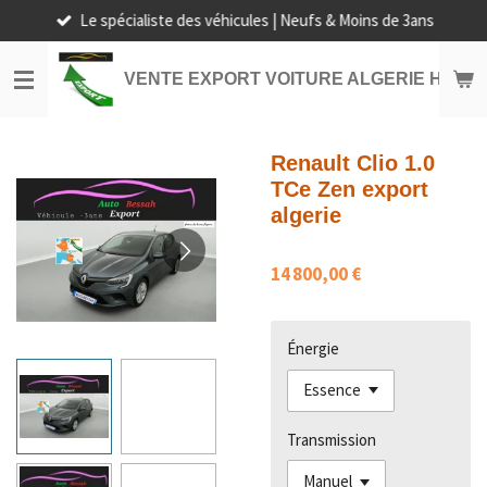
Le spécialiste des véhicules | Neufs & Moins de 3ans
Passer
au
contenu
VENTE EXPORT VOITURE ALGERIE HORS
principal
Renault Clio 1.0
TCe Zen export
algerie
14 800,00 €
Énergie
Transmission