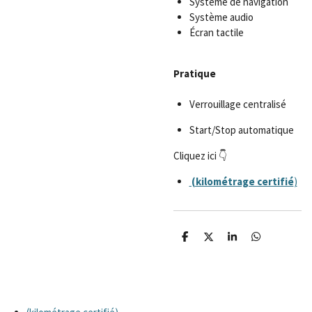
Système de navigation
Système audio
Écran tactile
Pratique
Verrouillage centralisé
Start/Stop automatique
Cliquez ici 👇
(kilométrage certifié
)
P
P
P
P
a
a
a
a
r
r
r
r
t
t
t
t
a
a
a
a
g
g
g
g
e
e
e
e