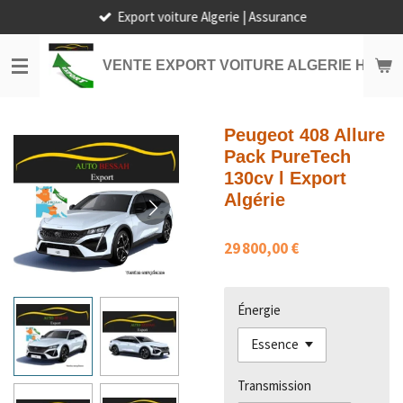
Export voiture Algerie | Assurance
Passer
au
contenu
VENTE EXPORT VOITURE ALGERIE HORS
principal
Peugeot 408 Allure
Pack PureTech
130cv l Export
Algérie
29 800,00 €
Énergie
Transmission