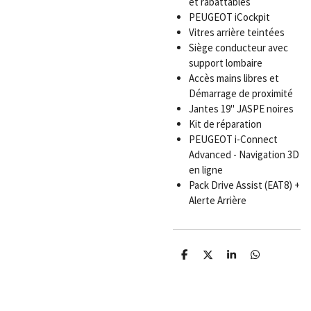
et rabattables
PEUGEOT iCockpit
Vitres arrière teintées
Siège conducteur avec
support lombaire
Accès mains libres et
Démarrage de proximité
Jantes 19" JASPE noires
Kit de réparation
PEUGEOT i-Connect
Advanced - Navigation 3D
en ligne
Pack Drive Assist (EAT8) +
Alerte Arrière
P
P
P
P
a
a
a
a
r
r
r
r
t
t
t
t
a
a
a
a
g
g
g
g