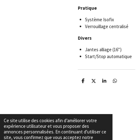
Pratique
Système Isofix
Verrouillage centralisé
Divers
Jantes alliage (16")
Start/Stop automatique
P
P
P
P
a
a
a
a
r
r
r
r
t
t
t
t
a
a
a
a
g
g
g
g
e
e
e
e
r
r
r
r
Ce site utilise des cookies afin d’améliorer votre
Garanties & Conditions
expérience utilisateur et vous proposer des
Copyright
© 2026 Export voiture algerie
annonces personnalisées. En continuant d'utiliser ce
site, vous confirmez que vous acceptez notre