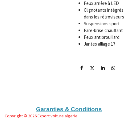
Feux arrière à LED
Clignotants intégrés
dans les rétroviseurs
Suspensions sport
Pare-brise chauffant
Feux antibrouillard
Jantes alliage 17
P
P
P
P
a
a
a
a
r
r
r
r
t
t
t
t
a
a
a
a
g
g
g
g
e
e
e
e
r
r
r
r
Garanties & Conditions
Copyright
© 2026 Export voiture algerie