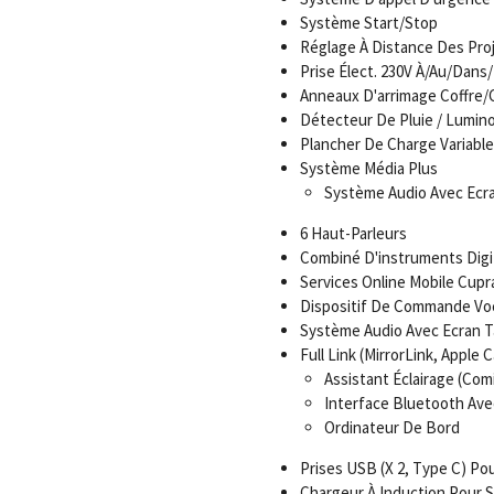
Système Start/Stop
Réglage À Distance Des Pro
Prise Élect. 230V À/Au/Dan
Anneaux D'arrimage Coffre
Détecteur De Pluie / Lumino
Plancher De Charge Variable
Système Média Plus
Système Audio Avec Ecra
6 Haut-Parleurs
Combiné D'instruments Digita
Services Online Mobile Cup
Dispositif De Commande Vo
Système Audio Avec Ecran Ta
Full Link (MirrorLink, Apple 
Assistant Éclairage (Co
Interface Bluetooth Ave
Ordinateur De Bord
Prises USB (X 2, Type C) P
Chargeur À Induction Pour