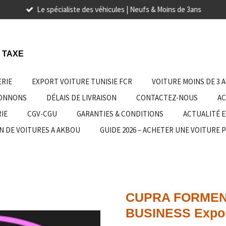
Le spécialiste des véhicules | Neufs & Moins de 3ans
 TAXE
ERIE
EXPORT VOITURE TUNISIE FCR
VOITURE MOINS DE 3 
IONNONS
DÉLAIS DE LIVRAISON
CONTACTEZ-NOUS
AC
IE
CGV-CGU
GARANTIES & CONDITIONS
ACTUALITÉ 
N DE VOITURES A AKBOU
GUIDE 2026 – ACHETER UNE VOITURE 
CUPRA FORMENT
BUSINESS Expor