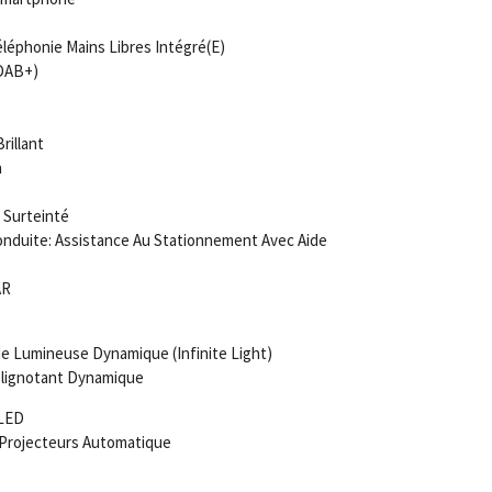
léphonie Mains Libres Intégré(E)
(DAB+)
rillant
a
 Surteinté
nduite: Assistance Au Stationnement Avec Aide
AR
e Lumineuse Dynamique (Infinite Light)
Clignotant Dynamique
 LED
 Projecteurs Automatique