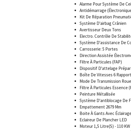
Alarme Pour Système De Cei
Antidémarrage (Électroniqu
Kit De Réparation Pneumat
Système D'airbag Crânien
Avertisseur Deux Tons
Electro. Contrôle De Stabilit
Système D'assistance De C
Carrosserie: 5 Portes
Direction Assistée Électro
Filtre À Particules (FAP)
Dispositif D'attelage Prép
Boîte De Vitesses 6 Rappor
Mode De Transmission Roue
Filtre À Particules Essence 
Peinture Métallisée
Système D'antiblocage De F
Empattement 2679 Mm
Boite À Gants Avec Éclairag
Eclaireur De Plancher LED
Moteur 1,5 Litre(S) - 110 KW