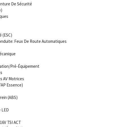
nture De Sécurité
e)
iques
é (ESC)
onduite: Feux De Route Automatiques
mécanique
aration/Pré-Équipement
ts
s AV Motrices
(FAP Essence)
rein (ABS)
e LED
 16V TSI ACT