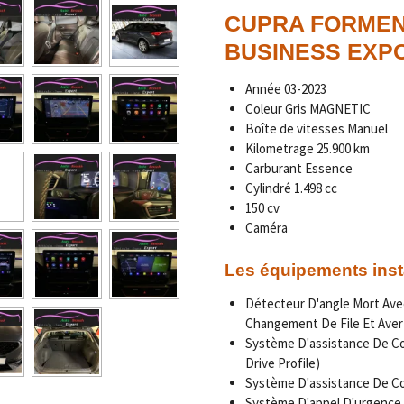
CUPRA FORMENT
BUSINESS EXP
Année
03-2023
Coleur Gris MAGNETIC
Boîte de vitesses Manuel
Kilometrage
25.900 km
Carburant Essence
Cylindré 1.498 cc
150 cv
Caméra
Les équipements inst
Détecteur D'angle Mort Ave
Changement De File Et Avert
Système D'assistance De Co
Drive Profile)
Système D'assistance De Co
Système D'appel D'urgence