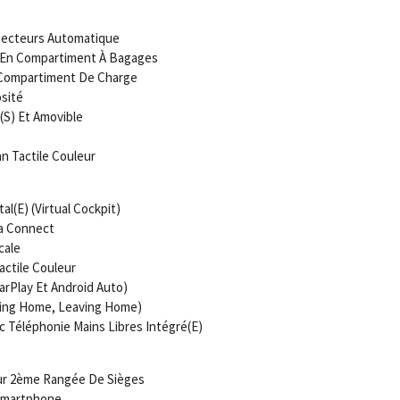
jecteurs Automatique
s/En Compartiment À Bagages
/Compartiment De Charge
sité
(S) Et Amovible
n Tactile Couleur
l(E) (Virtual Cockpit)
ra Connect
cale
ctile Couleur
CarPlay Et Android Auto)
ming Home, Leaving Home)
c Téléphonie Mains Libres Intégré(E)
our 2ème Rangée De Sièges
 Smartphone