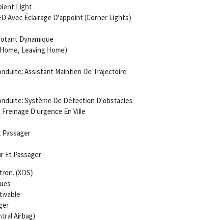
ient Light
ED Avec Éclairage D'appoint (Corner Lights)
notant Dynamique
g Home, Leaving Home)
duite: Assistant Maintien De Trajectoire
nduite: Système De Détection D'obstacles
 Freinage D'urgence En Ville
t Passager
r Et Passager
tron. (XDS)
ques
tivable
ger
tral Airbag)