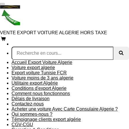
Passer
au
contenu
principal
VENTE EXPORT VOITURE ALGERIE HORS TAXE
Accueil Export Voiture Algerie
Voiture export algerie
Export voiture Tunisie FCR
Voiture moins de 3 ans algerie
Utilitaire export Algérie
Conditions d'export Algerie
Comment nous fonctionnons
Délais de livraison
Contactez-nous
Acheter une voiture Avec Carte Consulaire Algerie ?
Qui sommes-nous ?
Témoignage clients export algérie
CGV-CGU