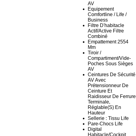
AV
Equipement
Comfortline / Life /
Business
Filtre D'habitacle
Actif/Active Filtre
Combiné
Empattement 2554
Mm
Tiroir /
Compartiment/Vide-
Poches Sous Sièges
AV
Ceintures De Sécurité
AV Avec
Prétensionneur De
Ceinture Et
Raidisseur De Ferrure
Terminale,
Réglable(S) En
Hauteur
Sellerie : Tissu Life
Pare-Chocs Life
Digital
Habitacle/Cockpit