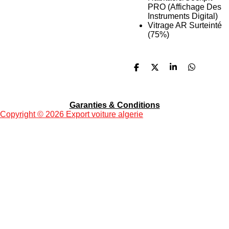
PRO (Affichage Des
Instruments Digital)
Vitrage AR Surteinté
(75%)
P
P
P
P
a
a
a
a
r
r
r
r
t
t
t
t
a
a
a
a
Garanties & Conditions
g
g
g
g
Copyright
© 2026 Export voiture algerie
e
e
e
e
r
r
r
r