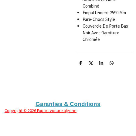
Combiné
Empattement 2590 Mm
Pare-Chocs Style
Couvercle De Porte Bas
Noir Avec Garniture
Chromée
P
P
P
P
a
a
a
a
r
r
r
r
t
t
t
t
a
a
a
a
g
g
g
g
e
e
e
e
r
r
r
r
Garanties & Conditions
Copyright
© 2026 Export voiture algerie