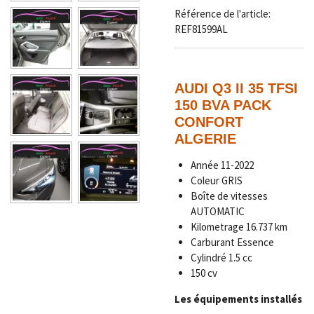
Référence de l'article:
REF81599AL
AUDI Q3 II 35 TFSI
150 BVA PACK
CONFORT
ALGERIE
Année 11-2022
Coleur GRIS
Boîte de vitesses
AUTOMATIC
Kilometrage
16.737 km
Carburant Essence
Cylindré 1.5 cc
150 cv
Les équipements installés