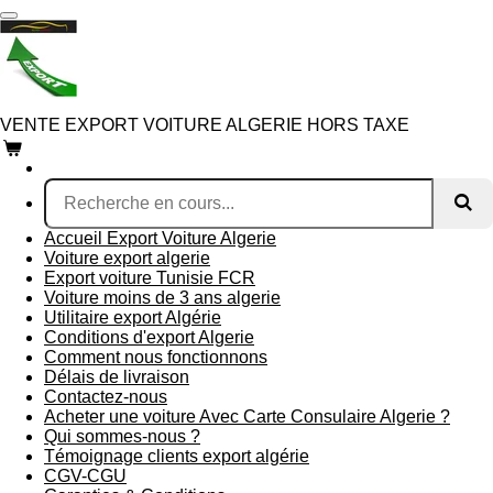
Passer
au
contenu
principal
VENTE EXPORT VOITURE ALGERIE HORS TAXE
Accueil Export Voiture Algerie
Voiture export algerie
Export voiture Tunisie FCR
Voiture moins de 3 ans algerie
Utilitaire export Algérie
Conditions d'export Algerie
Comment nous fonctionnons
Délais de livraison
Contactez-nous
Acheter une voiture Avec Carte Consulaire Algerie ?
Qui sommes-nous ?
Témoignage clients export algérie
CGV-CGU