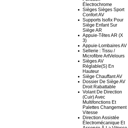
Électrochrome
Sièges Sièges Sport
Confort AV
Supports Isofix Pour
Siège Enfant Sur
Siège AR
Appuie-Têtes AR (X
3)
Appuie-Lombaires AV
Sellerie : Tissu /
Microfibre ArtVelours
Sièges AV
Réglable(S) En
Hauteur
Siège Chauffant AV
Dossier De Siège AV
Droit Rabattable
Volant De Direction
(Cuir) Avec
Multifonctions Et
Palettes Changement
Vitesse
Direction Assistée
Électromécanique Et
Asservie À La Vitesse