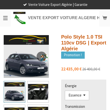
Vente Voiture Export Algérie | Garantie
Passer
au
contenu
VENTE EXPORT VOITURE ALGERIE HORS
principal
Polo Style 1.0 TSI
110cv DSG | Export
Algérie
Promotion !
22 435,00 €
26 400,00 €
Énergie
Transmission