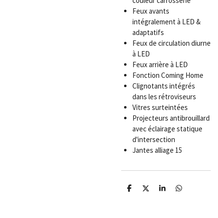
couleur carrosserie
Feux avants
intégralement à LED &
adaptatifs
Feux de circulation diurne
à LED
Feux arrière à LED
Fonction Coming Home
Clignotants intégrés
dans les rétroviseurs
Vitres surteintées
Projecteurs antibrouillard
avec éclairage statique
d'intersection
Jantes alliage 15
P
P
P
P
a
a
a
a
r
r
r
r
t
t
t
t