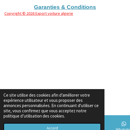
r
r
r
r
Garanties & Conditions
Copyright
© 2026 Export voiture algerie
Ce site utilise des cookies afin d’améliorer votre
expérience utilisateur et vous proposer des
annonces personnalisées. En continuant d'utiliser ce
site, vous confirmez que vous acceptez notre
politique d’utilisation des cookies.
Accord
E-mail
Téléphone
Carte
TikTok
WhatsAp