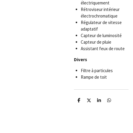
électriquement
Rétroviseur intérieur
électrochromatique
Régulateur de vitesse
adaptatif
Capteur de luminosité
Capteur de pluie
Assistant feux de route
Divers
Filtre à particules
Rampe de toit
P
P
P
P
a
a
a
a
r
r
r
r
t
t
t
t
a
a
a
a
g
g
g
g
e
e
e
e