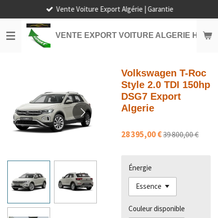
Vente Voiture Export Algérie | Garantie
Passer
au
contenu
VENTE EXPORT VOITURE ALGERIE HORS
principal
Volkswagen T-Roc
Style 2.0 TDI 150hp
DSG7 Export
Algerie
28 395,00 €
39 800,00 €
Énergie
Couleur disponible