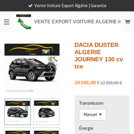
Vente Voiture Export Algérie | Garantie
Passer
au
contenu
VENTE EXPORT VOITURE ALGERIE HORS
principal
DACIA DUSTER
ALGERIE
JOURNEY 130 cv
tce
20 300,00 €
22 300,00 €
Transmission
Énergie