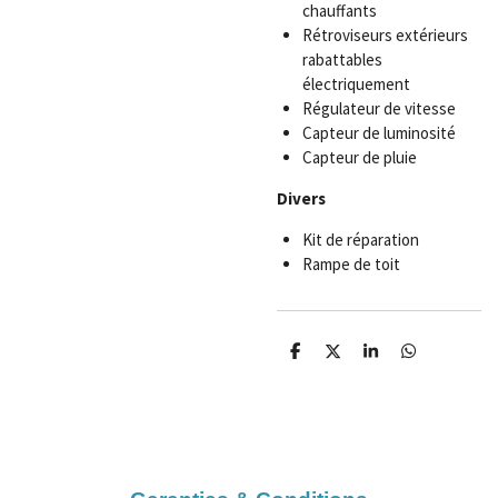
chauffants
Rétroviseurs extérieurs
rabattables
électriquement
Régulateur de vitesse
Capteur de luminosité
Capteur de pluie
Divers
Kit de réparation
Rampe de toit
P
P
P
P
a
a
a
a
r
r
r
r
t
t
t
t
a
a
a
a
g
g
g
g
e
e
e
e
r
r
r
r