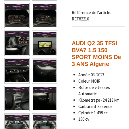
Référence de l'article:
REF82210
AUDI Q2 35 TFSI
BVA7 1.5 150
SPORT MOINS De
3 ANS Algerie
Année
03-2023
Coleur NOIR
Boîte de vitesses
Automatic
Kilometrage -
24.213 km
Carburant Essence
Cylindré 1.498 cc
150 cv