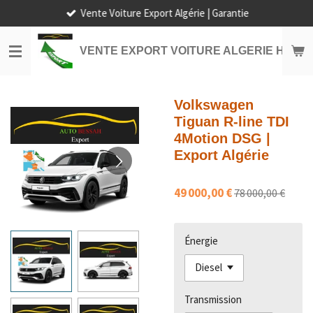
Vente Voiture Export Algérie | Garantie
Passer
au
contenu
VENTE EXPORT VOITURE ALGERIE HORS
principal
Volkswagen
Tiguan R-line TDI
4Motion DSG |
Export Algérie
49 000,00 €
78 000,00 €
Énergie
Transmission