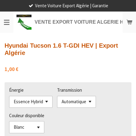
Vente Voiture Export Algérie | Garantie
Passer
au
contenu
VENTE EXPORT VOITURE ALGERIE HORS
principal
Hyundai Tucson 1.6 T-GDI HEV | Export
Algérie
1,00 €
Énergie
Transmission
Couleur disponible