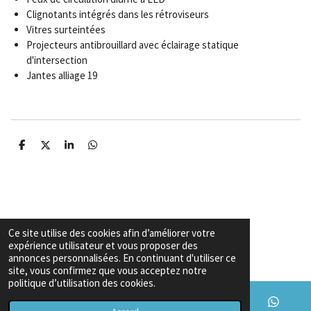
Clignotants intégrés dans les rétroviseurs
Vitres surteintées
Projecteurs antibrouillard avec éclairage statique
d'intersection
Jantes alliage 19
P
P
P
P
a
a
a
a
r
r
r
r
t
t
t
t
a
a
a
a
g
g
g
g
e
e
e
e
r
r
r
r
Ce site utilise des cookies afin d’améliorer votre
Garanties & Conditions
expérience utilisateur et vous proposer des
Copyright
© 2026 Export voiture algerie
annonces personnalisées. En continuant d'utiliser ce
site, vous confirmez que vous acceptez notre
politique d’utilisation des cookies.