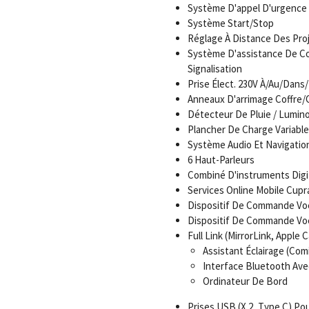
Système D'appel D'urgence
Système Start/Stop
Réglage À Distance Des Pro
Système D'assistance De C
Signalisation
Prise Élect. 230V À/Au/Dan
Anneaux D'arrimage Coffre
Détecteur De Pluie / Lumino
Plancher De Charge Variable
Système Audio Et Navigatio
6 Haut-Parleurs
Combiné D'instruments Digita
Services Online Mobile Cup
Dispositif De Commande Vo
Dispositif De Commande Vo
Full Link (MirrorLink, Apple 
Assistant Éclairage (Co
Interface Bluetooth Ave
Ordinateur De Bord
Prises USB (X 2, Type C) P