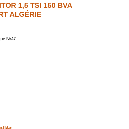
OR 1,5 TSI 150 BVA
RT ALGÉRIE
que BVA7
allés