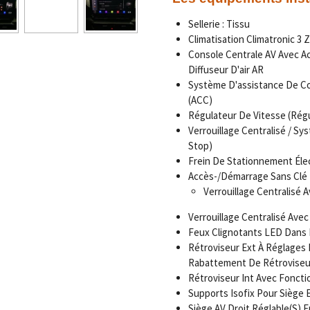
Sellerie : Tissu
Climatisation Climatronic 3 
Console Centrale AV Avec Ac
Diffuseur D'air AR
Système D'assistance De Co
(ACC)
Régulateur De Vitesse (Régu
Verrouillage Centralisé / S
Stop)
Frein De Stationnement Éle
Accès-/Démarrage Sans Clé
Verrouillage Centralisé 
Verrouillage Centralisé Ave
Feux Clignotants LED Dans R
Rétroviseur Ext À Réglages 
Rabattement De Rétroviseu
Rétroviseur Int Avec Fonct
Supports Isofix Pour Siège 
Siège AV Droit Réglable(S) 