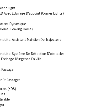
ient Light
ED Avec Éclairage D'appoint (Corner Lights)
notant Dynamique
g Home, Leaving Home)
duite: Assistant Maintien De Trajectoire
nduite: Système De Détection D'obstacles
 Freinage D'urgence En Ville
t Passager
r Et Passager
tron. (XDS)
ques
tivable
ger