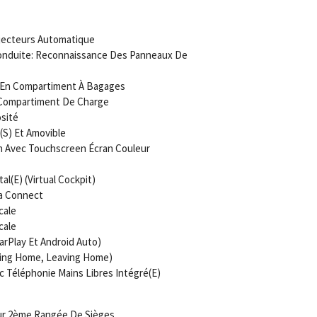
jecteurs Automatique
onduite: Reconnaissance Des Panneaux De
s/En Compartiment À Bagages
/Compartiment De Charge
sité
(S) Et Amovible
n Avec Touchscreen Écran Couleur
l(E) (Virtual Cockpit)
ra Connect
cale
cale
CarPlay Et Android Auto)
ming Home, Leaving Home)
c Téléphonie Mains Libres Intégré(E)
our 2ème Rangée De Sièges