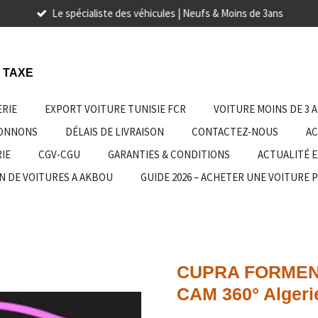
Le spécialiste des véhicules | Neufs & Moins de 3ans
 TAXE
ERIE
EXPORT VOITURE TUNISIE FCR
VOITURE MOINS DE 3 
IONNONS
DÉLAIS DE LIVRAISON
CONTACTEZ-NOUS
AC
IE
CGV-CGU
GARANTIES & CONDITIONS
ACTUALITÉ 
N DE VOITURES A AKBOU
GUIDE 2026 – ACHETER UNE VOITURE 
CUPRA FORMENT
CAM 360° Algeri