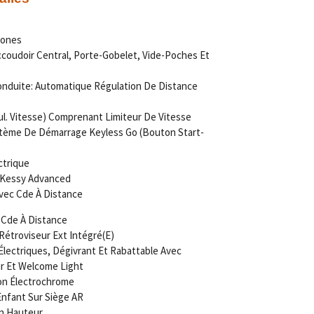
Zones
coudoir Central, Porte-Gobelet, Vide-Poches Et
nduite: Automatique Régulation De Distance
l. Vitesse) Comprenant Limiteur De Vitesse
ystème De Démarrage Keyless Go (Bouton Start-
ctrique
 Kessy Advanced
Avec Cde À Distance
c Cde À Distance
étroviseur Ext Intégré(E)
Électriques, Dégivrant Et Rabattable Avec
r Et Welcome Light
ion Électrochrome
Enfant Sur Siège AR
En Hauteur