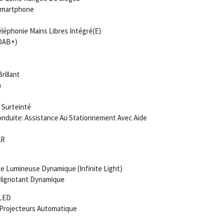
 Smartphone
léphonie Mains Libres Intégré(E)
(DAB+)
rillant
a
 Surteinté
nduite: Assistance Au Stationnement Avec Aide
AR
e Lumineuse Dynamique (Infinite Light)
Clignotant Dynamique
 LED
 Projecteurs Automatique