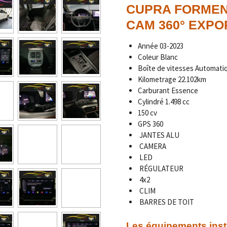
CUPRA FORMENT
CAM 360° EXPO
Année
03-2023
Coleur Blanc
Boîte de vitesses Automati
Kilometrage
22.102km
Carburant Essence
Cylindré 1.498 cc
150 cv
GPS 360
JANTES ALU
CAMERA
LED
RÉGULATEUR
4x2
CLIM
BARRES DE TOIT
Les équipements inst