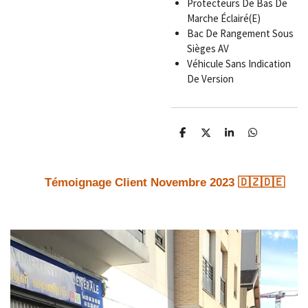
Protecteurs De Bas De
Marche Éclairé(E)
Bac De Rangement Sous
Sièges AV
Véhicule Sans Indication
De Version
P
P
P
P
a
a
a
a
r
r
r
r
t
t
t
t
a
a
a
a
Témoignage Client Novembre 2023 🇩🇿🇩🇪
g
g
g
g
e
e
e
e
r
r
r
r