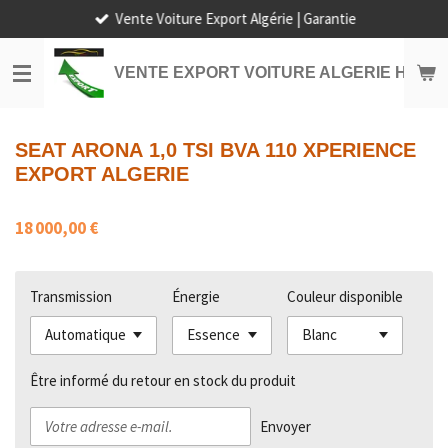
Vente Voiture Export Algérie | Garantie
Passer
au
contenu
VENTE EXPORT VOITURE ALGERIE HORS
principal
SEAT ARONA 1,0 TSI BVA 110 XPERIENCE
EXPORT ALGERIE
18 000,00 €
Transmission
Énergie
Couleur disponible
Être informé du retour en stock du produit
Envoyer