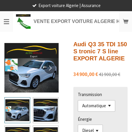
Export voiture Algerie | Assurance
Passer
au
contenu
VENTE EXPORT VOITURE ALGERIE HORS
principal
Audi Q3 35 TDI 150
S tronic 7 S line
EXPORT ALGERIE
34 900,00 €
41 900,00 €
Transmission
Énergie