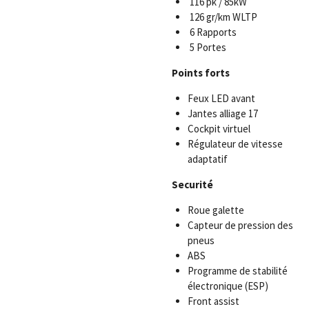
116 pk / 85kW
126 gr/km WLTP
6 Rapports
5 Portes
Points forts
Feux LED avant
Jantes alliage 17
Cockpit virtuel
Régulateur de vitesse
adaptatif
Securité
Roue galette
Capteur de pression des
pneus
ABS
Programme de stabilité
électronique (ESP)
Front assist