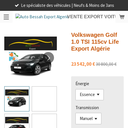
Le spécialiste des véhicules | Neufs & Moins de 3ans
Passer
au
VENTE EXPORT VOITURE 
contenu
principal
Volkswagen Golf
1.0 TSI 115cv Life
Export Algérie
23 542,00 €
30 800,00 €
Énergie
Transmission