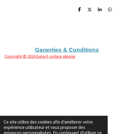
P
P
P
P
a
a
a
a
r
r
r
r
t
t
t
t
a
a
a
a
g
g
g
g
e
e
e
e
r
r
r
r
Garanties & Conditions
Copyright
© 2026 Export voiture algerie
Ce site utilise des cookies afin d’améliorer votre
expérience utilisateur et vous proposer des
annonces personnalisées. En continuant d'utiliser ce