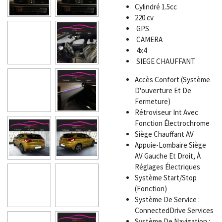
Cylindré 1.5cc
220 cv
GPS
CAMERA
4x4
SIEGE CHAUFFANT
Accès Confort (Système
D'ouverture Et De
Fermeture)
Rétroviseur Int Avec
Fonction Électrochrome
Siège Chauffant AV
Appuie-Lombaire Siège
AV Gauche Et Droit, À
Réglages Électriques
Système Start/Stop
(Fonction)
Système De Service :
ConnectedDrive Services
Système De Navigation :