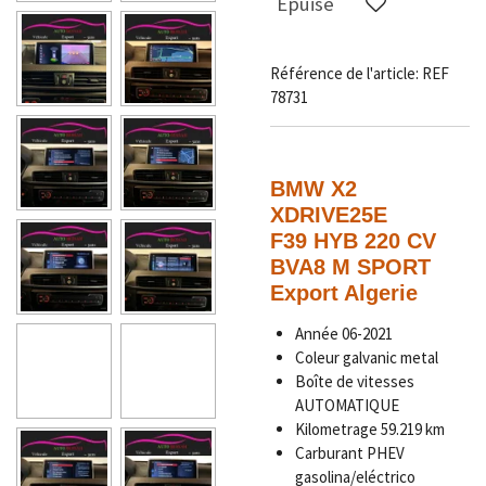
Épuisé
Référence de l'article:
REF
78731
BMW X2
XDRIVE25E
F39 HYB 220 CV
BVA8 M SPORT
Export Algerie
Année
06-2021
Coleur
galvanic metal
Boîte de vitesses
AUTOMATIQUE
Kilometrage
59.219 km
Carburant
PHEV
gasolina/eléctrico