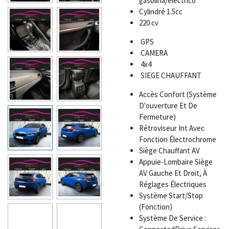
gasolina/eléctrico
Cylindré 1.5cc
220 cv
GPS
CAMERA
4x4
SIEGE CHAUFFANT
Accès Confort (Système
D'ouverture Et De
Fermeture)
Rétroviseur Int Avec
Fonction Électrochrome
Siège Chauffant AV
Appuie-Lombaire Siège
AV Gauche Et Droit, À
Réglages Électriques
Système Start/Stop
(Fonction)
Système De Service :