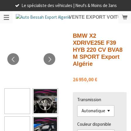
Le spécialiste des véhicules | Neufs & Moins de 3ans
Passer
au
VENTE EXPORT VOITURE 
contenu
principal
BMW X2
XDRIVE25E F39
HYB 220 CV BVA8
M SPORT Export
Algérie
26 950,00 €
Transmission
Couleur disponible