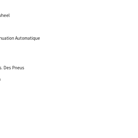
wheel
enuation Automatique
es. Des Pneus
m