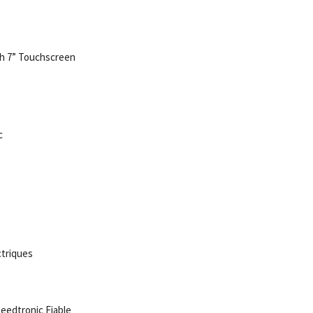
h 7” Touchscreen
c
ctriques
eedtronic Fiable