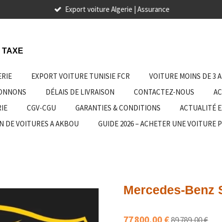
Export voiture Algerie | Assurance
 TAXE
ERIE
EXPORT VOITURE TUNISIE FCR
VOITURE MOINS DE 3 
IONNONS
DÉLAIS DE LIVRAISON
CONTACTEZ-NOUS
AC
IE
CGV-CGU
GARANTIES & CONDITIONS
ACTUALITÉ 
N DE VOITURES A AKBOU
GUIDE 2026 – ACHETER UNE VOITURE 
Mercedes-Benz Sp
77 800,00 €
89 789,00 €