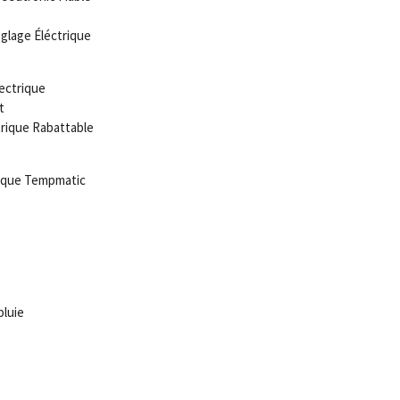
glage Éléctrique
ectrique
t
trique Rabattable
tique Tempmatic
pluie