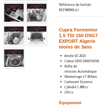
Référence de l'article:
REF98990LILI
Cupra Formentor
1.5 TSI 150 DSG7
EXPORT Algerie
moins de 3ans
Année
03-2023
Coleur GRIS GRAPHENE
Boîte de
vitesses
Automatique
Kilometrage
17 434 km
Carburant Essence
Cylindré
1.498 cc
150 cv
Équipement