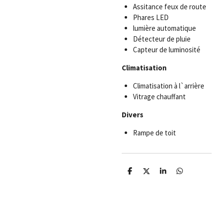
Assitance feux de route
Phares LED
lumière automatique
Détecteur de pluie
Capteur de luminosité
Climatisation
Climatisation à l`arrière
Vitrage chauffant
Divers
Rampe de toit
P
P
P
P
a
a
a
a
r
r
r
r
t
t
t
t
a
a
a
a
g
g
g
g
e
e
e
e