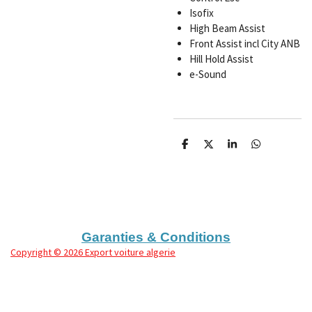
Isofix
High Beam Assist
Front Assist incl City ANB
Hill Hold Assist
e-Sound
P
P
P
P
a
a
a
a
r
r
r
r
t
t
t
t
a
a
a
a
g
g
g
g
e
e
e
e
r
r
r
r
Garanties & Conditions
Copyright
© 2026 Export voiture algerie