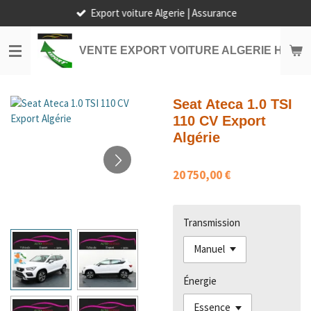
Export voiture Algerie | Assurance
Passer
au
contenu
VENTE EXPORT VOITURE ALGERIE HORS
principal
Seat Ateca 1.0 TSI
110 CV Export
Algérie
20 750,00 €
Transmission
Énergie