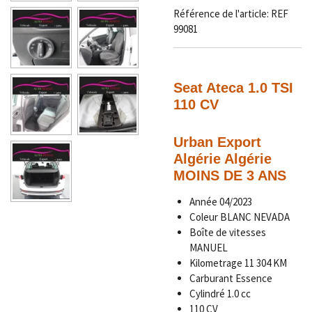
Référence de l'article:
REF
99081
Seat Ateca 1.0 TSI
110 CV
Urban Export
Algérie Algérie
MOINS DE 3 ANS
Année
04/2023
Coleur
BLANC NEVADA
Boîte de vitesses
MANUEL
Kilometrage
11 304
KM
Carburant Essence
Cylindré 1.0 cc
110 CV