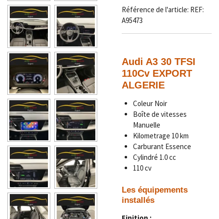
Référence de l'article:
REF:
A95473
Audi A3 30 TFSI
110Cv EXPORT
ALGERIE
Coleur Noir
Boîte de vitesses
Manuelle
Kilometrage 1
0 km
Carburant Essence
Cylindré 1.0 cc
110 cv
Les équipements
installés
Finition :