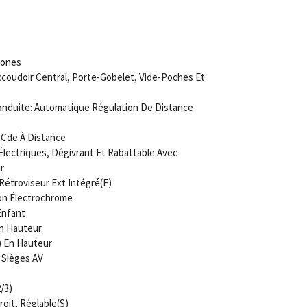
Zones
coudoir Central, Porte-Gobelet, Vide-Poches Et
nduite: Automatique Régulation De Distance
c Cde À Distance
Électriques, Dégivrant Et Rabattable Avec
r
étroviseur Ext Intégré(E)
ion Électrochrome
Enfant
En Hauteur
) En Hauteur
 Sièges AV
/3)
oit, Réglable(S)