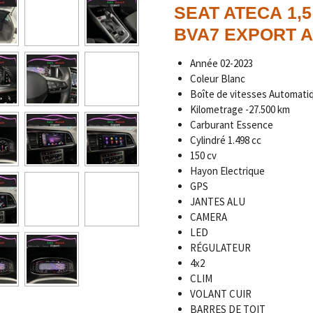
SEAT ATECA 1,5
BVA7 EXPORT Al
Année
02-2023
Coleur Blanc
Boîte de vitesses Automati
Kilometrage
-27.500
km
Carburant Essence
Cylindré 1.498 cc
150 cv
Hayon Electrique
GPS
JANTES ALU
CAMERA
LED
RÉGULATEUR
4x2
CLIM
VOLANT CUIR
BARRES DE TOIT