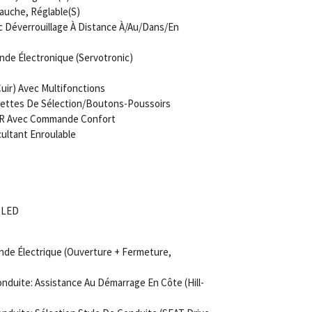
auche, Réglable(S)
c Déverrouillage À Distance À/Au/Dans/En
nde Électronique (Servotronic)
uir) Avec Multifonctions
alettes De Sélection/Boutons-Poussoirs
 AR Avec Commande Confort
ultant Enroulable
V LED
de Électrique (Ouverture + Fermeture,
duite: Assistance Au Démarrage En Côte (Hill-