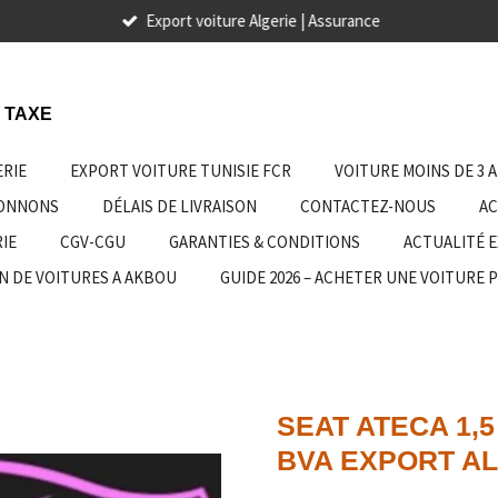
Export voiture Algerie | Assurance
 TAXE
ERIE
EXPORT VOITURE TUNISIE FCR
VOITURE MOINS DE 3 
IONNONS
DÉLAIS DE LIVRAISON
CONTACTEZ-NOUS
AC
IE
CGV-CGU
GARANTIES & CONDITIONS
ACTUALITÉ 
N DE VOITURES A AKBOU
GUIDE 2026 – ACHETER UNE VOITURE 
SEAT ATECA 1,5
BVA EXPORT A