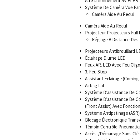
Au Stationnement AV Et AR
Système De Caméra Vue Pano
Caméra Aide Au Recul
Caméra Aide Au Recul
Projecteur Projecteurs Full
Réglage À Distance Des
Projecteurs Antibrouillard L
Éclairage Diurne LED
Feux AR. LED Avec Feu Clig
3. Feu Stop
Assistant Éclairage (Comin
Airbag Lat
Système D'assistance De Con
Système D'assistance De Co
(Front Assist) Avec Fonction
Système Antipatinage (ASR)
Blocage Électronique Transv
Témoin Contrôle Pneumati
Accès-/Démarrage Sans Clé