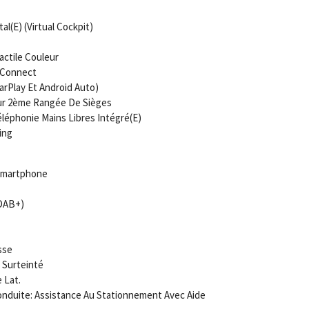
l(E) (Virtual Cockpit)
ctile Couleur
t Connect
CarPlay Et Android Auto)
our 2ème Rangée De Sièges
léphonie Mains Libres Intégré(E)
ing
 Smartphone
(DAB+)
sse
 Surteinté
 Lat.
nduite: Assistance Au Stationnement Avec Aide