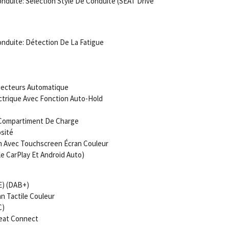
duite: Sélection Style De Conduite (SEAT Drive
nduite: Détection De La Fatigue
jecteurs Automatique
ctrique Avec Fonction Auto-Hold
/Compartiment De Charge
sité
n Avec Touchscreen Écran Couleur
ple CarPlay Et Android Auto)
E) (DAB+)
n Tactile Couleur
C)
Seat Connect