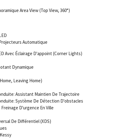
ramique Area View (Top View, 360°)
 LED
Projecteurs Automatique
ED Avec Éclairage D'appoint (Corner Lights)
notant Dynamique
g Home, Leaving Home)
duite: Assistant Maintien De Trajectoire
nduite: Système De Détection D'obstacles
 Freinage D'urgence En Ville
ersal De Différentiel (XDS)
ques
 Kessy