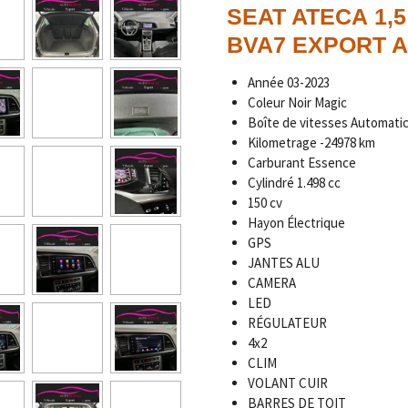
SEAT ATECA 1,5
BVA7 EXPORT Al
Année
03-2023
Coleur Noir Magic
Boîte de vitesses Automati
Kilometrage
-24978 km
Carburant Essence
Cylindré 1.498 cc
150 cv
Hayon Électrique
GPS
JANTES ALU
CAMERA
LED
RÉGULATEUR
4x2
CLIM
VOLANT CUIR
BARRES DE TOIT