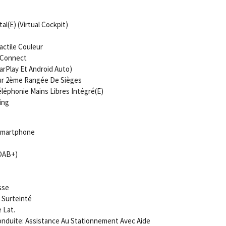
l(E) (Virtual Cockpit)
ctile Couleur
t Connect
CarPlay Et Android Auto)
our 2ème Rangée De Sièges
léphonie Mains Libres Intégré(E)
ing
 Smartphone
(DAB+)
sse
 Surteinté
 Lat.
nduite: Assistance Au Stationnement Avec Aide