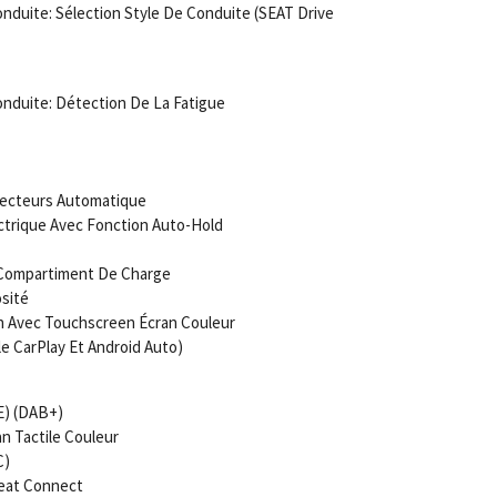
duite: Sélection Style De Conduite (SEAT Drive
nduite: Détection De La Fatigue
jecteurs Automatique
ctrique Avec Fonction Auto-Hold
/Compartiment De Charge
sité
n Avec Touchscreen Écran Couleur
ple CarPlay Et Android Auto)
E) (DAB+)
n Tactile Couleur
C)
Seat Connect