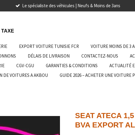
Le spécialiste des véhicules | Neufs & Moins de 3ans
 TAXE
ERIE
EXPORT VOITURE TUNISIE FCR
VOITURE MOINS DE 3 
IONNONS
DÉLAIS DE LIVRAISON
CONTACTEZ-NOUS
AC
IE
CGV-CGU
GARANTIES & CONDITIONS
ACTUALITÉ 
N DE VOITURES A AKBOU
GUIDE 2026 – ACHETER UNE VOITURE 
SEAT ATECA 1,5
BVA EXPORT A