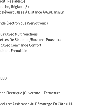
oit, Réglable(S)
auche, Réglable(S)
c Déverrouillage À Distance À/Au/Dans/En
nde Électronique (Servotronic)
uir) Avec Multifonctions
alettes De Sélection/Boutons-Poussoirs
 AR Avec Commande Confort
ultant Enroulable
V LED
de Électrique (Ouverture + Fermeture,
duite: Assistance Au Démarrage En Côte (Hill-