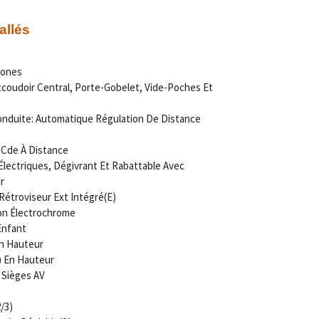
allés
Zones
coudoir Central, Porte-Gobelet, Vide-Poches Et
nduite: Automatique Régulation De Distance
c Cde À Distance
Électriques, Dégivrant Et Rabattable Avec
r
étroviseur Ext Intégré(E)
ion Électrochrome
Enfant
En Hauteur
) En Hauteur
 Sièges AV
/3)