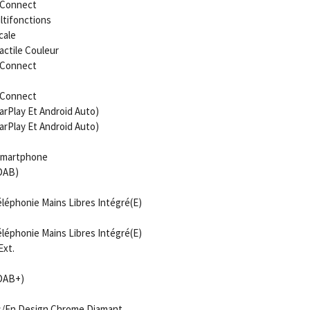
t Connect
ltifonctions
cale
ctile Couleur
t Connect
t Connect
CarPlay Et Android Auto)
CarPlay Et Android Auto)
 Smartphone
(DAB)
léphonie Mains Libres Intégré(E)
léphonie Mains Libres Intégré(E)
Ext.
(DAB+)
ns/En Design Chrome Diamant