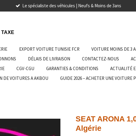
Le spécialiste des véhicules | Neufs & Moins de 3ans
 TAXE
ERIE
EXPORT VOITURE TUNISIE FCR
VOITURE MOINS DE 3 
IONNONS
DÉLAIS DE LIVRAISON
CONTACTEZ-NOUS
AC
IE
CGV-CGU
GARANTIES & CONDITIONS
ACTUALITÉ 
N DE VOITURES A AKBOU
GUIDE 2026 – ACHETER UNE VOITURE 
SEAT ARONA 1,0
Algérie