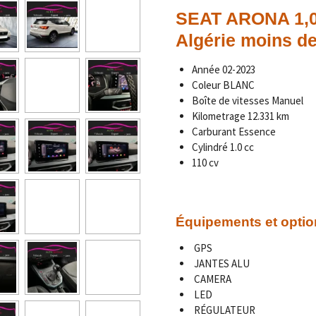
SEAT ARONA 1,0
Algérie moins d
Année
02-2023
Coleur BLANC
Boîte de vitesses Manuel
Kilometrage
12.331 km
Carburant Essence
Cylindré 1.0 cc
110 cv
Équipements et optio
GPS
JANTES ALU
CAMERA
LED
RÉGULATEUR