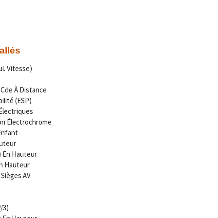
allés
l. Vitesse)
c Cde À Distance
lité (ESP)
Électriques
ion Électrochrome
Enfant
uteur
) En Hauteur
En Hauteur
 Sièges AV
/3)