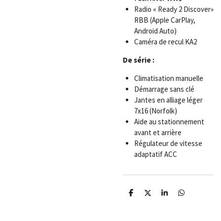
Radio « Ready 2 Discover»
RBB (Apple CarPlay,
Android Auto)
Caméra de recul KA2
De série :
Climatisation manuelle
Démarrage sans clé
Jantes en alliage léger
7x16 (Norfolk)
Aide au stationnement
avant et arrière
Régulateur de vitesse
adaptatif ACC
P
P
P
P
a
a
a
a
r
r
r
r
t
t
t
t