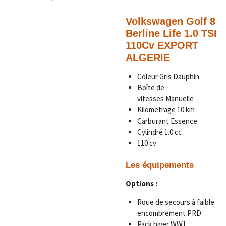
Volkswagen Golf 8
Berline Life 1.0 TSI
110Cv EXPORT
ALGERIE
Coleur
Gris Dauphin
Boîte de
vitesses
Manuelle
Kilometrage 1
0 km
Carburant Essence
Cylindré 1.0 cc
110 cv
Les équipements
Options :
Roue de secours à faible
encombrement PRD
Pack hiver WW1