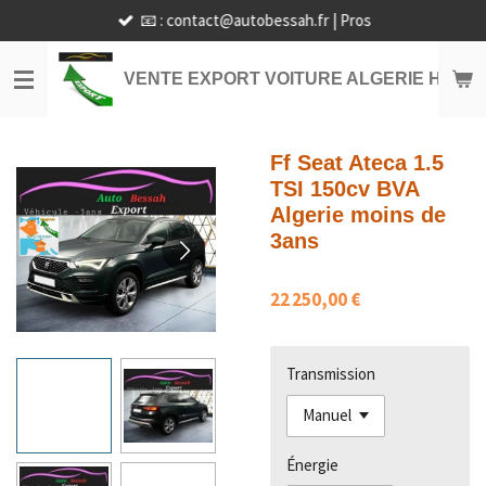
📧 : contact@autobessah.fr | Pros
Passer
au
contenu
VENTE EXPORT VOITURE ALGERIE HORS
principal
Ff Seat Ateca 1.5
TSI 150cv BVA
Algerie moins de
3ans
22 250,00 €
Transmission
Énergie