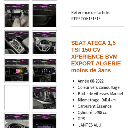
Référence de l'article:
REFSTOK151515
SEAT ATECA 1,5
TSI 150 CV
XPERIENCE BVM
EXPORT ALGERIE
moins de 3ans
Année
08-2022
Coleur vers camouflage
Boîte de vitesses Manuel
Kilometrage
-9
414 km
Carburant Essence
Cylindré 1.498 cc
GPS
JANTES ALU