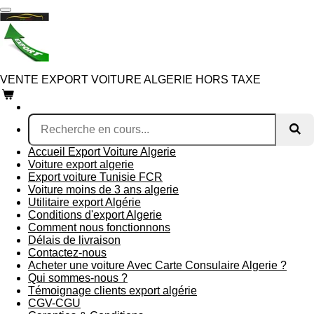
Passer
au
contenu
principal
VENTE EXPORT VOITURE ALGERIE HORS TAXE
Accueil Export Voiture Algerie
Voiture export algerie
Export voiture Tunisie FCR
Voiture moins de 3 ans algerie
Utilitaire export Algérie
Conditions d'export Algerie
Comment nous fonctionnons
Délais de livraison
Contactez-nous
Acheter une voiture Avec Carte Consulaire Algerie ?
Qui sommes-nous ?
Témoignage clients export algérie
CGV-CGU