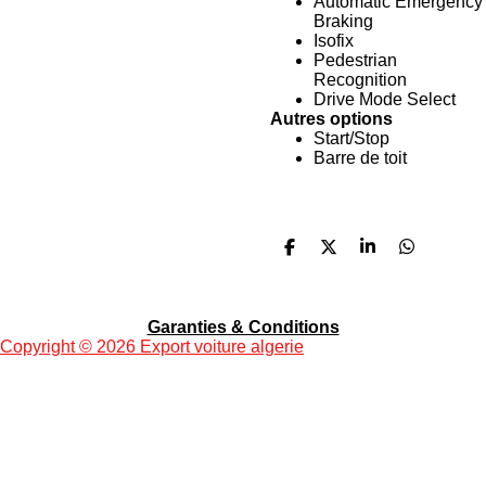
Automatic Emergency
Braking
Isofix
Pedestrian
Recognition
Drive Mode Select
Autres options
Start/Stop
Barre de toit
P
P
P
P
a
a
a
a
r
r
r
r
t
t
t
t
a
a
a
a
Garanties & Conditions
g
g
g
g
Copyright
© 2026 Export voiture algerie
e
e
e
e
r
r
r
r