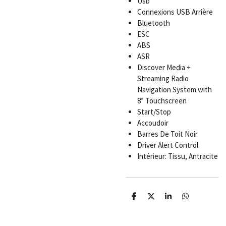
Usb
Connexions USB Arrière
Bluetooth
ESC
ABS
ASR
Discover Media +
Streaming Radio
Navigation System with
8” Touchscreen
Start/Stop
Accoudoir
Barres De Toit Noir
Driver Alert Control
Intérieur: Tissu, Antracite
P
P
P
P
a
a
a
a
r
r
r
r
t
t
t
t