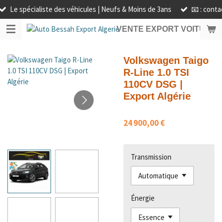
Le spécialiste des véhicules | Neufs & Moins de 3ans
📧 : cont
Passer
au
VENTE EXPORT VOITURE 
contenu
principal
Volkswagen Taigo
R-Line 1.0 TSI
110CV DSG |
Export Algérie
24 900,00 €
Transmission
Énergie