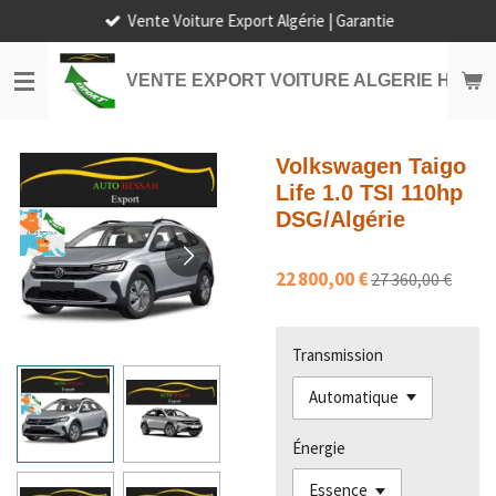
Vente Voiture Export Algérie | Garantie
Passer
au
contenu
VENTE EXPORT VOITURE ALGERIE HORS
principal
Volkswagen Taigo
Life 1.0 TSI 110hp
DSG/Algérie
22 800,00 €
27 360,00 €
Transmission
Énergie