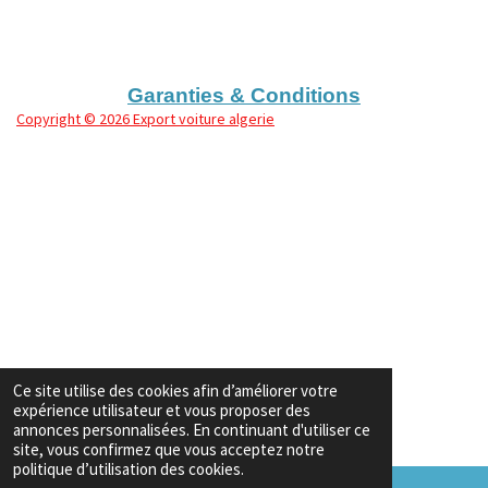
t
t
t
t
a
a
a
a
g
g
g
g
e
e
e
e
r
r
r
r
Garanties & Conditions
Copyright
© 2026 Export voiture algerie
Ce site utilise des cookies afin d’améliorer votre
expérience utilisateur et vous proposer des
annonces personnalisées. En continuant d'utiliser ce
site, vous confirmez que vous acceptez notre
politique d’utilisation des cookies.