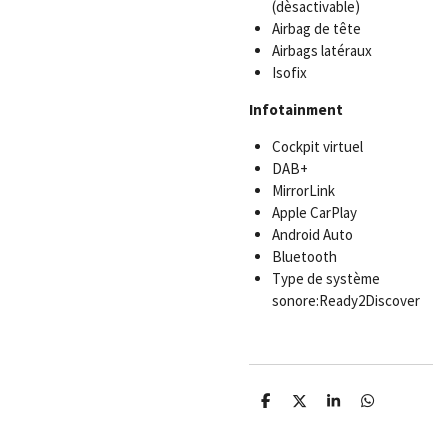
(dèsactivable)
Airbag de tête
Airbags latéraux
Isofix
Infotainment
Cockpit virtuel
DAB+
MirrorLink
Apple CarPlay
Android Auto
Bluetooth
Type de système
sonore:Ready2Discover
P
P
P
P
a
a
a
a
r
r
r
r