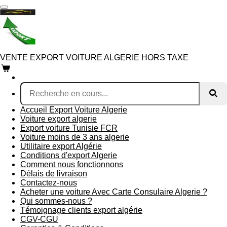
Passer
au
contenu
principal
VENTE EXPORT VOITURE ALGERIE HORS TAXE
Accueil Export Voiture Algerie
Voiture export algerie
Export voiture Tunisie FCR
Voiture moins de 3 ans algerie
Utilitaire export Algérie
Conditions d'export Algerie
Comment nous fonctionnons
Délais de livraison
Contactez-nous
Acheter une voiture Avec Carte Consulaire Algerie ?
Qui sommes-nous ?
Témoignage clients export algérie
CGV-CGU