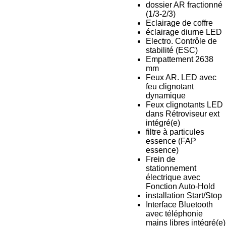
dossier AR fractionné
(1/3-2/3)
Eclairage de coffre
éclairage diurne LED
Electro. Contrôle de
stabilité (ESC)
Empattement 2638
mm
Feux AR. LED avec
feu clignotant
dynamique
Feux clignotants LED
dans Rétroviseur ext
intégré(e)
filtre à particules
essence (FAP
essence)
Frein de
stationnement
électrique avec
Fonction Auto-Hold
installation Start/Stop
Interface Bluetooth
avec téléphonie
mains libres intégré(e)