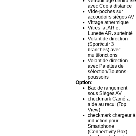
Verrouillage centralisé
avec Cde à distance
Vide-poches sur
accoudoirs sièges AV
Vitrage athermique
Vitres lat AR et
Lunette AR. surteinté
Volant de direction
(Sport/cuir 3
branches) avec
multifonctions
Volant de direction
avec Palettes de
sélection/Boutons-
poussoirs
Option:
Bac de rangement
sous Sièges AV
checkmark Caméra
aide au recul (Top
View)
checkmark chargeur à
induction pour
Smartphone
(Connectivity Box)