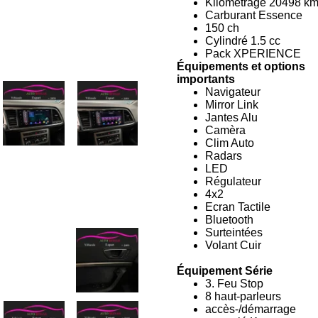
Kilometrage
20498
k
Carburant Essence
150 ch
Cylindré 1.5 cc
Pack XPERIENCE
Équipements et options
importants
Navigateur
Mirror Link
Jantes Alu
Camèra
Clim Auto
Radars
LED
Régulateur
4x2
Ecran Tactile
Bluetooth
Surteintées
Volant Cuir
Équipement Série
3. Feu Stop
8 haut-parleurs
accès-/démarrage