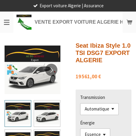
Export voiture Algerie | Assurance
Passer
au
contenu
VENTE EXPORT VOITURE ALGERIE HORS
principal
Seat Ibiza Style 1.0
TSI DSG7 EXPORT
ALGERIE
19 561,00 €
Transmission
Énergie