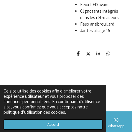
Feux LED avant
Clignotants intégrés
dans les rétroviseurs
Feux antibrouillard
Jantes alliage 15
P
P
P
P
a
a
a
a
r
r
r
r
t
t
t
t
a
a
a
a
g
g
g
g
e
e
e
e
r
r
r
r
Ce site utilise des cookies afin d’améliorer votre
Garanties & Conditions
expérience utilisateur et vous proposer des
Copyright
© 2026 Export voiture algerie
annonces personnalisées. En continuant d'utiliser ce
site, vous confirmez que vous acceptez notre
politique d’utilisation des cookies.
Accord
E-mail
Téléphone
Carte
TikTok
WhatsApp