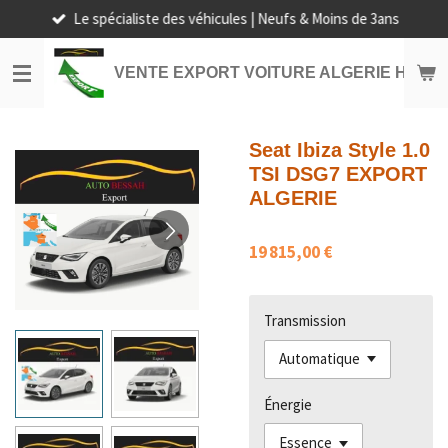
Le spécialiste des véhicules | Neufs & Moins de 3ans
Passer
au
contenu
VENTE EXPORT VOITURE ALGERIE HORS
principal
Seat Ibiza Style 1.0
TSI DSG7 EXPORT
ALGERIE
19 815,00 €
Transmission
Énergie