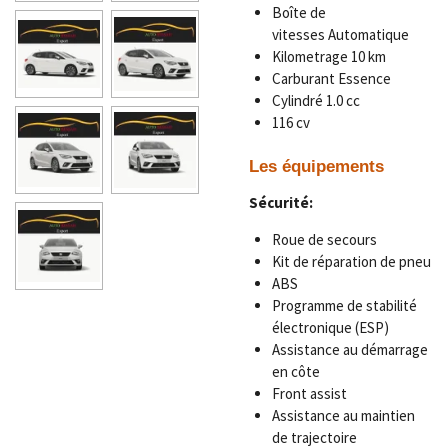
Boîte de
vitesses
Automatique
Kilometrage 1
0 km
Carburant Essence
Cylindré 1.0 cc
116 cv
Les équipements
Sécurité:
Roue de secours
Kit de réparation de pneu
ABS
Programme de stabilité
électronique (ESP)
Assistance au démarrage
en côte
Front assist
Assistance au maintien
de trajectoire