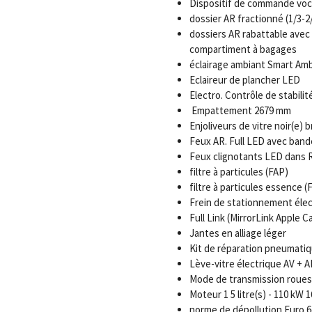
Dispositif de commande voc
dossier AR fractionné (1/3-2
dossiers AR rabattable avec
compartiment à bagages
éclairage ambiant Smart Amb
Eclaireur de plancher LED
Electro. Contrôle de stabilit
Empattement 2679 mm
Enjoliveurs de vitre noir(e) br
Feux AR. Full LED avec band
Feux clignotants LED dans R
filtre à particules (FAP)
filtre à particules essence 
Frein de stationnement élec
Full Link (MirrorLink Apple C
Jantes en alliage léger
Kit de réparation pneumati
Lève-vitre électrique AV +
Mode de transmission roues
Moteur 1 5 litre(s) - 110 kW 
norme de dépollution Euro 6