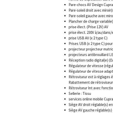
Pare-chocs AV Design Cupra
Pare-soleil droit avec miroir(s
Pare-soleil gauche avec miroir
Plancher de charge variable(
prise élect. (Prise 12V) AV
prise élect. 230V à/au/dans
prise USB AV (x 2 type C)
Prises USB (x 2 type C) pou
projecteur projecteur matric
projecteurs antibrouillard L
Réception radio digital(e) (
Régulateur de vitesse (régu
Régulateur de vitesse adapt
Rétroviseur ext à réglages é
Rabattement de rétroviseur
Rétroviseur Int avec foncti
Sellerie : Tissu
services online mobile Cupr
Siège AV droit réglable(s) e
Siège AV gauche réglable(s)