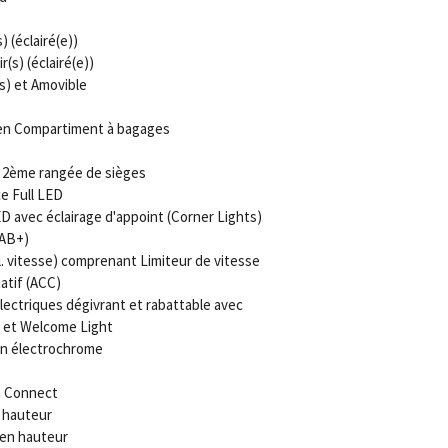
) (éclairé(e))
(s) (éclairé(e))
s) et Amovible
/en Compartiment à bagages
r 2ème rangée de sièges
e Full LED
ED avec éclairage d'appoint (Corner Lights)
DAB+)
l. vitesse) comprenant Limiteur de vitesse
atif (ACC)
lectriques dégivrant et rabattable avec
 et Welcome Light
on électrochrome
a Connect
n hauteur
 en hauteur