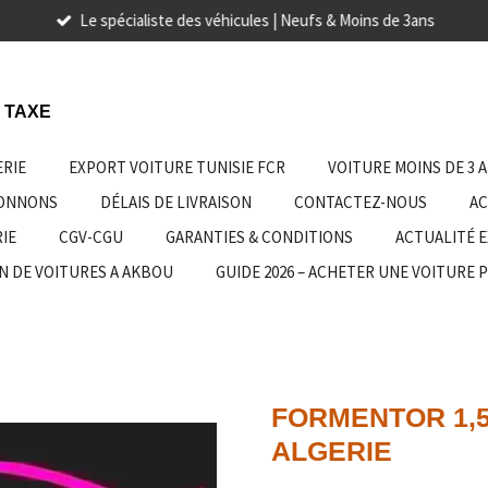
Le spécialiste des véhicules | Neufs & Moins de 3ans
 TAXE
ERIE
EXPORT VOITURE TUNISIE FCR
VOITURE MOINS DE 3 
IONNONS
DÉLAIS DE LIVRAISON
CONTACTEZ-NOUS
AC
IE
CGV-CGU
GARANTIES & CONDITIONS
ACTUALITÉ 
N DE VOITURES A AKBOU
GUIDE 2026 – ACHETER UNE VOITURE 
FORMENTOR 1,5
ALGERIE