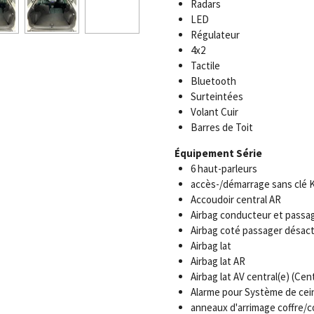
Radars
LED
Régulateur
4x2
Tactile
Bluetooth
Surteintées
Volant Cuir
Barres de Toit
Équipement Série
6 haut-parleurs
accès-/démarrage sans clé 
Accoudoir central AR
Airbag conducteur et passa
Airbag coté passager désact
Airbag lat
Airbag lat AR
Airbag lat AV central(e) (Cent
Alarme pour Système de cein
anneaux d'arrimage coffre/