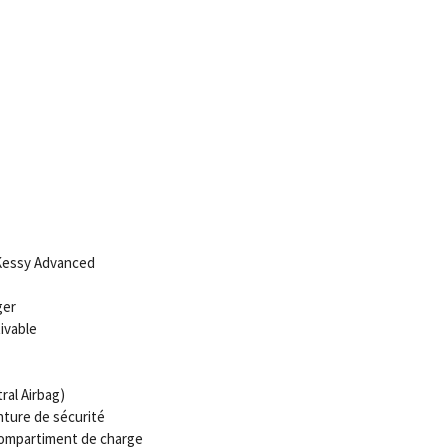
Kessy Advanced
ger
ivable
ral Airbag)
ture de sécurité
compartiment de charge