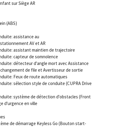
enfant sur Siège AR
ein (ABS)
duite: assistance au
 stationnement AV et AR
duite: assistant maintien de trajectoire
nduite: capteur de somnolence
duite: détecteur d'angle mort avec Assistance
changement de file et Avertisseur de sortie
nduite: Feux de route automatiques
duite: sélection style de conduite (CUPRA Drive
duite: système de détection d'obstacles (Front
ge d'urgence en ville
ues
ystème de démarrage Keyless Go (Bouton start-