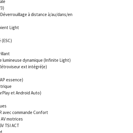
ale
/3)
 Déverrouillage à distance à/au/dans/en
ient Light
é (ESC)
illant
e lumineuse dynamique (Infinite Light)
étroviseur ext intégré(e)
(FAP essence)
trique
arPlay et Android Auto)
ques
 AR avec commande Confort
 AV motrices
16V TSI ACT
d