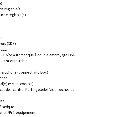
e)
it réglable(s)
uche réglable(s)
nt
ron. (XDS)
e LED
s - Boîte automatique à double embrayage DSG
ltant enroulable
Smartphone (Connectivity Box)
zones
(e) (virtual cockpit)
coudoir central Porte-gobelet Vide-poches et
ité
mécanique
ration/Pré-équipement