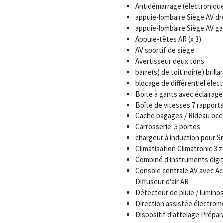
Antidémarrage (électroniqu
appuie-lombaire Siège AV dro
appuie-lombaire Siège AV ga
Appuie-têtes AR (x 3)
AV sportif de siège
Avertisseur deux tons
barre(s) de toit noir(e) brilla
blocage de différentiel élect
Boite à gants avec éclairag
Boîte de vitesses 7 rapport
Cache bagages / Rideau occu
Carrosserie: 5 portes
chargeur à induction pour 
Climatisation Climatronic 3 
Combiné d'instruments digital
Console centrale AV avec Ac
Diffuseur d'air AR
Détecteur de pluie / luminos
Direction assistée électro
Dispositif d'attelage Prépa