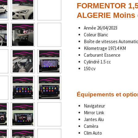
FORMENTOR 1,5
ALGERIE Moins 
Année
26/04/2023
Coleur Blanc
Boîte de vitesses Automati
Kilometrage 19714
KM
Carburant Essence
Cylindré 1.5 cc
150 cv
Équipements et optio
Navigateur
Mirror Link
Jantes Alu
Camèra
Clim Auto