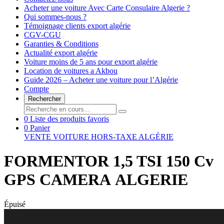
Acheter une voiture Avec Carte Consulaire Algerie ?
Qui sommes-nous ?
Témoignage clients export algérie
CGV-CGU
Garanties & Conditions
Actualité export algérie
Voiture moins de 5 ans pour export algérie
Location de voitures a Akbou
Guide 2026 – Acheter une voiture pour l’Algérie
Compte
Rechercher
0
Liste des produits favoris
0
Panier
VENTE VOITURE HORS-TAXE ALGÉRIE
FORMENTOR 1,5 TSI 150 Cv
GPS CAMERA ALGERIE
Épuisé