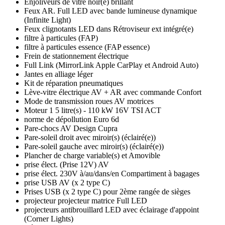
Enjoliveurs de vitre noir(e) brillant
Feux AR. Full LED avec bande lumineuse dynamique
(Infinite Light)
Feux clignotants LED dans Rétroviseur ext intégré(e)
filtre à particules (FAP)
filtre à particules essence (FAP essence)
Frein de stationnement électrique
Full Link (MirrorLink Apple CarPlay et Android Auto)
Jantes en alliage léger
Kit de réparation pneumatiques
Lève-vitre électrique AV + AR avec commande Confort
Mode de transmission roues AV motrices
Moteur 1 5 litre(s) - 110 kW 16V TSI ACT
norme de dépollution Euro 6d
Pare-chocs AV Design Cupra
Pare-soleil droit avec miroir(s) (éclairé(e))
Pare-soleil gauche avec miroir(s) (éclairé(e))
Plancher de charge variable(s) et Amovible
prise élect. (Prise 12V) AV
prise élect. 230V à/au/dans/en Compartiment à bagages
prise USB AV (x 2 type C)
Prises USB (x 2 type C) pour 2ème rangée de sièges
projecteur projecteur matrice Full LED
projecteurs antibrouillard LED avec éclairage d'appoint
(Corner Lights)