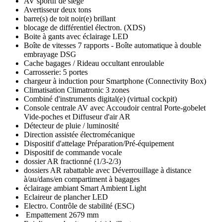
AV sportif de siège
Avertisseur deux tons
barre(s) de toit noir(e) brillant
blocage de différentiel électron. (XDS)
Boite à gants avec éclairage LED
Boîte de vitesses 7 rapports - Boîte automatique à double
embrayage DSG
Cache bagages / Rideau occultant enroulable
Carrosserie: 5 portes
chargeur à induction pour Smartphone (Connectivity Box)
Climatisation Climatronic 3 zones
Combiné d'instruments digital(e) (virtual cockpit)
Console centrale AV avec Accoudoir central Porte-gobelet
Vide-poches et Diffuseur d'air AR
Détecteur de pluie / luminosité
Direction assistée électromécanique
Dispositif d'attelage Préparation/Pré-équipement
Dispositif de commande vocale
dossier AR fractionné (1/3-2/3)
dossiers AR rabattable avec Déverrouillage à distance
à/au/dans/en compartiment à bagages
éclairage ambiant Smart Ambient Light
Eclaireur de plancher LED
Electro. Contrôle de stabilité (ESC)
Empattement 2679 mm