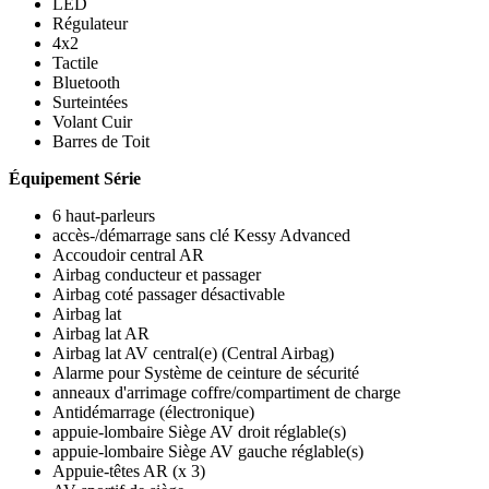
LED
Régulateur
4x2
Tactile
Bluetooth
Surteintées
Volant Cuir
Barres de Toit
Équipement Série
6 haut-parleurs
accès-/démarrage sans clé Kessy Advanced
Accoudoir central AR
Airbag conducteur et passager
Airbag coté passager désactivable
Airbag lat
Airbag lat AR
Airbag lat AV central(e) (Central Airbag)
Alarme pour Système de ceinture de sécurité
anneaux d'arrimage coffre/compartiment de charge
Antidémarrage (électronique)
appuie-lombaire Siège AV droit réglable(s)
appuie-lombaire Siège AV gauche réglable(s)
Appuie-têtes AR (x 3)