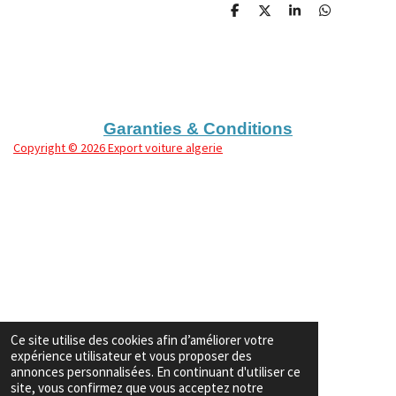
P
P
P
P
a
a
a
a
r
r
r
r
t
t
t
t
a
a
a
a
g
g
g
g
e
e
e
e
r
r
r
r
Garanties & Conditions
Copyright
© 2026 Export voiture algerie
Ce site utilise des cookies afin d’améliorer votre
expérience utilisateur et vous proposer des
annonces personnalisées. En continuant d'utiliser ce
site, vous confirmez que vous acceptez notre