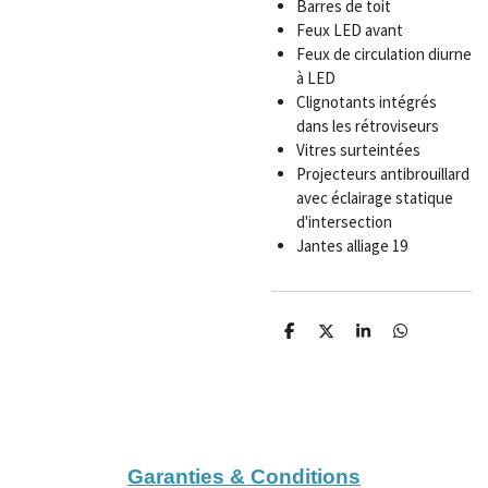
Barres de toit
Feux LED avant
Feux de circulation diurne
à LED
Clignotants intégrés
dans les rétroviseurs
Vitres surteintées
Projecteurs antibrouillard
avec éclairage statique
d'intersection
Jantes alliage 19
P
P
P
P
a
a
a
a
r
r
r
r
t
t
t
t
a
a
a
a
g
g
g
g
e
e
e
e
r
r
r
r
Garanties & Conditions