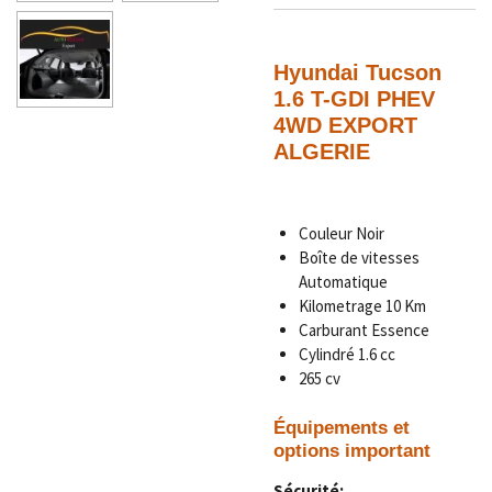
Hyundai Tucson
1.6 T-GDI PHEV
4WD EXPORT
ALGERIE
Couleur Noir
Boîte de vitesses
Automatique
Kilometrage
10
Km
Carburant Essence
Cylindré 1.6 cc
265 cv
Équipements et
options important
Sécurité: