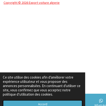
Copyright
© 2026 Export voiture algerie
Ce site utilise des cookies afin d’améliorer votre
expérience utilisateur et vous proposer des
annonces personnalisées. En continuant d'utiliser ce
site, vous confirmez que vous acceptez notre
politique d’utilisation des cookies.
Accord
E-mail
Téléphone
Carte
TikTok
WhatsAp