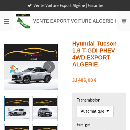
Vente Voiture Export Algérie | Garantie
Passer
au
contenu
VENTE EXPORT VOITURE ALGERIE HORS
principal
Hyundai Tucson
1.6 T-GDI PHEV
4WD EXPORT
ALGERIE
31 486,00 €
Transmission
Énergie