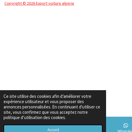
Copyright
© 2026 Export voiture algerie
Ce site utilise des cookies afin d’améliorer votre
expérience utilisateur et vous proposer des
annonces personnalisées. En continuant d'utiliser ce
site, vous confirmez que vous acceptez notre
politique d’utilisation des cookies.
Accord
E-mail
Téléphone
Carte
TikTok
WhatsAp