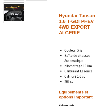
Hyundai Tucson
1.6 T-GDI PHEV
4WD EXPORT
ALGERIE
Couleur Gris
Boîte de vitesses
Automatique
Kilometrage
10
Km
Carburant Essence
Cylindré 1.6 cc
265 cv
Équipements et
options important
Sécurité: