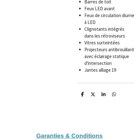
Barres de toit
Feux LED avant
Feux de circulation diurne
à LED
Clignotants intégrés
dans les rétroviseurs
Vitres surteintées
Projecteurs antibrouillard
avec éclairage statique
d'intersection
Jantes alliage 19
P
P
P
P
a
a
a
a
r
r
r
r
t
t
t
t
a
a
a
a
g
g
g
g
e
e
e
e
r
r
r
r
Garanties & Conditions