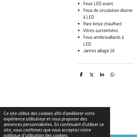
Feux LED avant
Feux de circulation diurne
à LED
Pare-brise chauffant
Vitres surteintées
Feux antibrouillards à
LED
Jantes alliage 16
P
P
P
P
a
a
a
a
r
r
r
r
t
t
t
t
a
a
a
a
g
g
g
g
e
e
e
e
r
r
r
r
Ce site utilise des cookies afin d’améliorer votre
Garanties & Conditions
expérience utilisateur et vous proposer des
Copyright
© 2026 Export voiture algerie
annonces personnalisées. En continuant d'utiliser ce
site, vous confirmez que vous acceptez notre
politique d’utilisation des cookies.