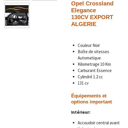
Opel Crossland
Elegance
130CV
EXPORT
ALGERIE
Couleur Noir
Boîte de vitesses
Automatique
Kilometrage
10
Km
Carburant Essence
Cylindré 1.2 cc
131 cv
Équipements et
options important
Intérieur:
Accoudoir central avant