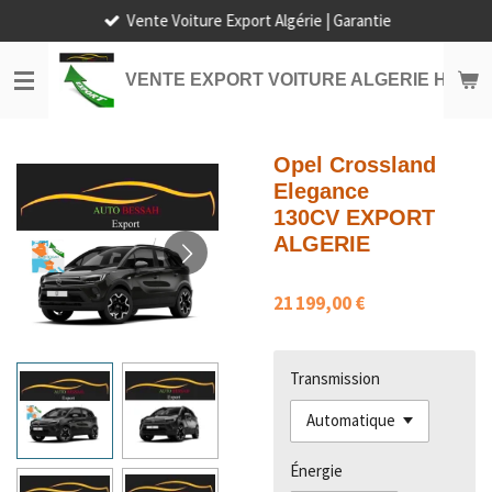
Vente Voiture Export Algérie | Garantie
Passer
au
contenu
VENTE EXPORT VOITURE ALGERIE HORS
principal
Opel Crossland
Elegance
130CV EXPORT
ALGERIE
21 199,00 €
Transmission
Énergie