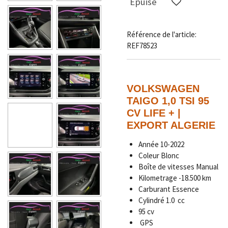
Épuisé
Référence de l'article:
REF78523
VOLKSWAGEN
TAIGO 1,0 TSI 95
CV LIFE + |
EXPORT ALGERIE
Année 10-2022
Coleur Blonc
Boîte de vitesses
Manual
Kilometrage -
18.500
km
Carburant Essence
Cylindré 1.0
cc
95 cv
GPS