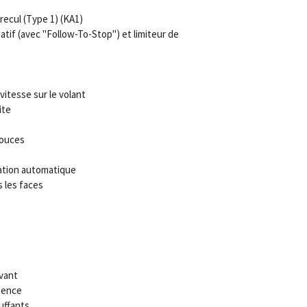
ecul (Type 1) (KA1)
tif (avec "Follow-To-Stop") et limiteur de
itesse sur le volant
ite
pouces
dation automatique
s les faces
e
e
avant
gence
uffants