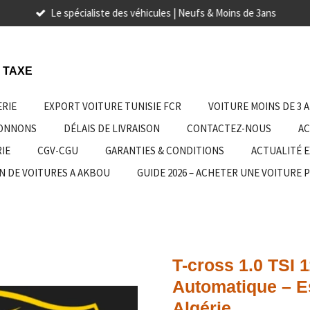
Le spécialiste des véhicules | Neufs & Moins de 3ans
 TAXE
ERIE
EXPORT VOITURE TUNISIE FCR
VOITURE MOINS DE 3 
IONNONS
DÉLAIS DE LIVRAISON
CONTACTEZ-NOUS
AC
IE
CGV-CGU
GARANTIES & CONDITIONS
ACTUALITÉ 
N DE VOITURES A AKBOU
GUIDE 2026 – ACHETER UNE VOITURE 
T-cross 1.0 TSI 
Automatique – 
Algérie