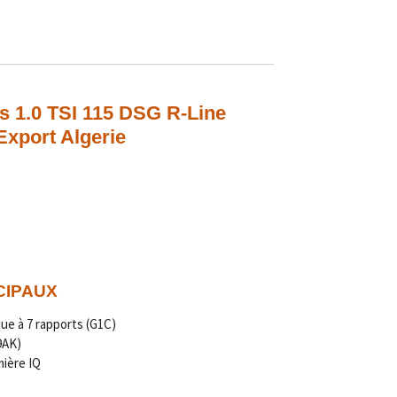
s 1.0 TSI 115 DSG
R-Line
 Export Algerie
CIPAUX
ue à 7 rapports (G1C)
9AK)
mière IQ