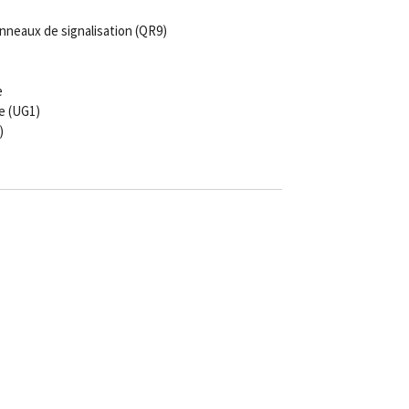
neaux de signalisation (QR9)
e
e (UG1)
)