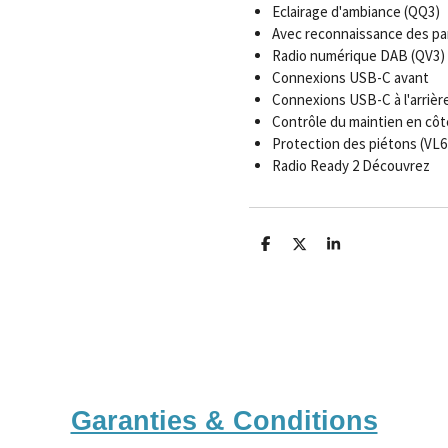
Eclairage d'ambiance (QQ3)
Avec reconnaissance des pan
Radio numérique DAB (QV3)
Connexions USB-C avant
Connexions USB-C à l'arrièr
Contrôle du maintien en côt
Protection des piétons (VL6
Radio Ready 2 Découvrez
P
P
P
a
a
a
r
r
r
t
t
t
a
a
a
g
g
g
e
e
e
r
r
r
Garanties & Conditions