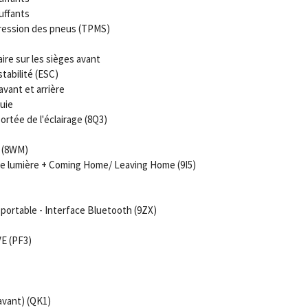
uffants
pression des pneus (TPMS)
re sur les sièges avant
tabilité (ESC)
vant et arrière
uie
rtée de l'éclairage (8Q3)
e (8WM)
de lumière + Coming Home/ Leaving Home (9I5)
portable - Interface Bluetooth (9ZX)
E (PF3)
avant) (QK1)