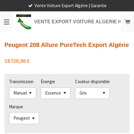
Vente Voiture Export Algérie | Garantie
Passer
au
contenu
VENTE EXPORT VOITURE ALGERIE HORS
principal
Peugeot 208 Allure PureTech Export Algérie
18 720,00 €
Transmission
Énergie
Couleur disponible
Marque