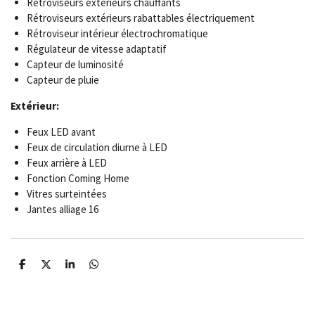
Rétroviseurs extérieurs chauffants
Rétroviseurs extérieurs rabattables électriquement
Rétroviseur intérieur électrochromatique
Régulateur de vitesse adaptatif
Capteur de luminosité
Capteur de pluie
Extérieur:
Feux LED avant
Feux de circulation diurne à LED
Feux arrière à LED
Fonction Coming Home
Vitres surteintées
Jantes alliage 16
P
P
P
P
a
a
a
a
r
r
r
r
t
t
t
t
a
a
a
a