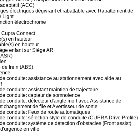
 adaptatif (ACC)
ages électriques dégivrant et rabattable avec Rabattement de
 Light
onction électrochrome
e Cupra Connect
e(s) en hauteur
ble(s) en hauteur
iège enfant sur Siège AR
 (ASR)
ien
 de frein (ABS)
gence
de conduite: assistance au stationnement avec aide au
AR
e conduite: assistant maintien de trajectoire
de conduite: capteur de somnolence
de conduite: détecteur d'angle mort avec Assistance de
t changement de file et Avertisseur de sortie
de conduite: Feux de route automatiques
de conduite: sélection style de conduite (CUPRA Drive Profile)
e conduite: système de détection d'obstacles (Front assist)
 d'urgence en ville