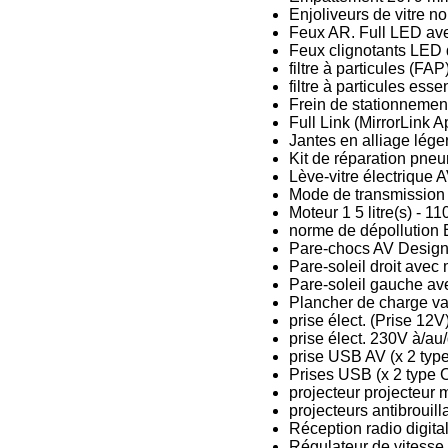
Enjoliveurs de vitre noi
Feux AR. Full LED ave
Feux clignotants LED d
filtre à particules (FAP
filtre à particules es
Frein de stationnement
Full Link (MirrorLink 
Jantes en alliage lége
Kit de réparation pne
Lève-vitre électrique
Mode de transmission
Moteur 1 5 litre(s) - 
norme de dépollution 
Pare-chocs AV Desig
Pare-soleil droit avec m
Pare-soleil gauche avec
Plancher de charge va
prise élect. (Prise 12V
prise élect. 230V à/a
prise USB AV (x 2 typ
Prises USB (x 2 type 
projecteur projecteur 
projecteurs antibrouil
Réception radio digita
Régulateur de vitesse 