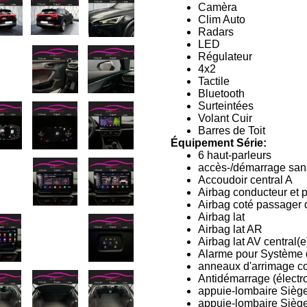
Camèra
Clim Auto
Radars
LED
Régulateur
4x2
Tactile
Bluetooth
Surteintées
Volant Cuir
Barres de Toit
Équipement Série:
6 haut-parleurs
accès-/démarrage san
Accoudoir central A
Airbag conducteur et 
Airbag coté passager 
Airbag lat
Airbag lat AR
Airbag lat AV central(e
Alarme pour Système d
anneaux d'arrimage co
Antidémarrage (électr
appuie-lombaire Siège 
appuie-lombaire Siège