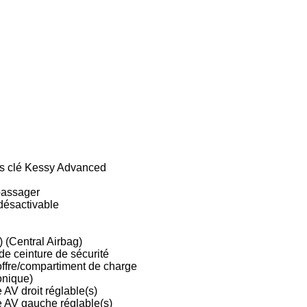
s clé Kessy Advanced
passager
désactivable
) (Central Airbag)
e ceinture de sécurité
ffre/compartiment de charge
onique)
AV droit réglable(s)
 AV gauche réglable(s)