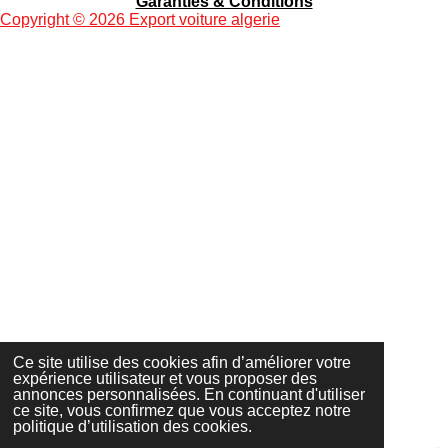
Garanties & Conditions
g
g
g
g
Copyright
© 2026 Export voiture algerie
e
e
e
e
r
r
r
r
Ce site utilise des cookies afin d’améliorer votre
expérience utilisateur et vous proposer des
annonces personnalisées. En continuant d'utiliser
ce site, vous confirmez que vous acceptez notre
politique d’utilisation des cookies.