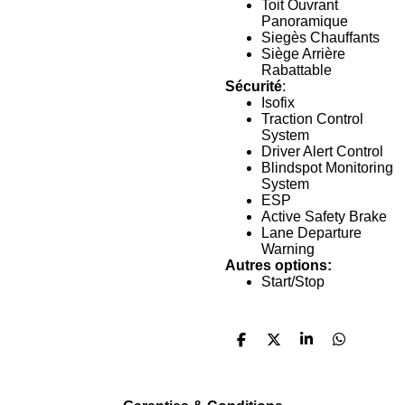
Toit Ouvrant
Panoramique
Siegès Chauffants
Siège Arrière
Rabattable
Sécurité
:
Isofix
Traction Control
System
Driver Alert Control
Blindspot Monitoring
System
ESP
Active Safety Brake
Lane Departure
Warning
Autres options:
Start/Stop
P
P
P
P
a
a
a
a
r
r
r
r
t
t
t
t
a
a
a
a